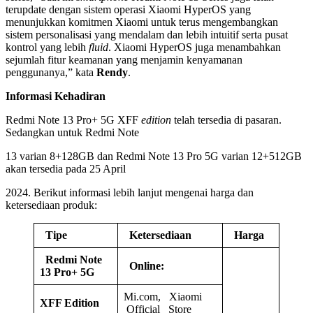
terupdate dengan sistem operasi Xiaomi HyperOS yang
menunjukkan komitmen Xiaomi untuk terus mengembangkan
sistem personalisasi yang mendalam dan lebih intuitif serta pusat
kontrol yang lebih
fluid
. Xiaomi HyperOS juga menambahkan
sejumlah fitur keamanan yang menjamin kenyamanan
penggunanya,” kata
Rendy
.
Informasi Kehadiran
Redmi Note 13 Pro+ 5G XFF
edition
telah tersedia di pasaran.
Sedangkan untuk Redmi Note
13 varian 8+128GB dan Redmi Note 13 Pro 5G varian 12+512GB
akan tersedia pada 25 April
2024. Berikut informasi lebih lanjut mengenai harga dan
ketersediaan produk:
T
ipe
Ketersediaan
Harga
Redmi Note
Online:
13 Pro+ 5G
Mi.com, Xiaomi
XFF Edition
Official Store