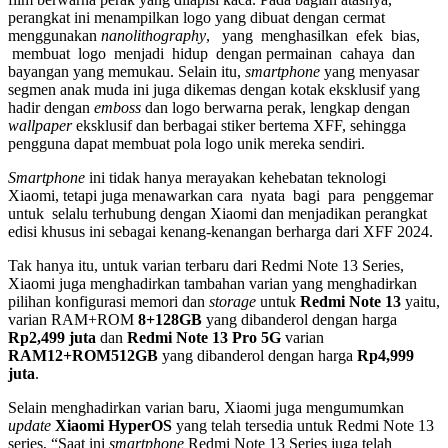
perangkat ini menampilkan logo yang dibuat dengan cermat
menggunakan
nanolithography
, yang menghasilkan efek bias,
membuat logo menjadi hidup dengan permainan cahaya dan
bayangan yang memukau. Selain itu,
smartphone
yang menyasar
segmen anak muda ini juga dikemas dengan kotak eksklusif yang
hadir dengan
emboss
dan logo berwarna perak, lengkap dengan
wallpaper
eksklusif dan berbagai stiker bertema XFF, sehingga
pengguna dapat membuat pola logo unik mereka sendiri.
Smartphone
ini tidak hanya merayakan kehebatan teknologi
Xiaomi, tetapi juga menawarkan cara nyata bagi para penggemar
untuk selalu terhubung dengan Xiaomi dan menjadikan perangkat
edisi khusus ini sebagai kenang-kenangan berharga dari XFF 2024.
Tak hanya itu, untuk varian terbaru dari Redmi Note 13 Series,
Xiaomi juga menghadirkan tambahan varian yang menghadirkan
pilihan konfigurasi memori dan
storage
untuk
Redmi Note
13
yaitu,
varian RAM+ROM
8+128GB
yang dibanderol dengan harga
Rp2,499 juta
dan
Redmi
Note 13 Pro 5G
varian
RAM12+ROM512GB
yang dibanderol dengan harga
Rp4,999
juta
.
Selain menghadirkan varian baru, Xiaomi juga mengumumkan
update
Xiaomi HyperOS
yang telah tersedia untuk Redmi Note 13
series, “Saat ini
smartphone
Redmi Note 13 Series juga telah