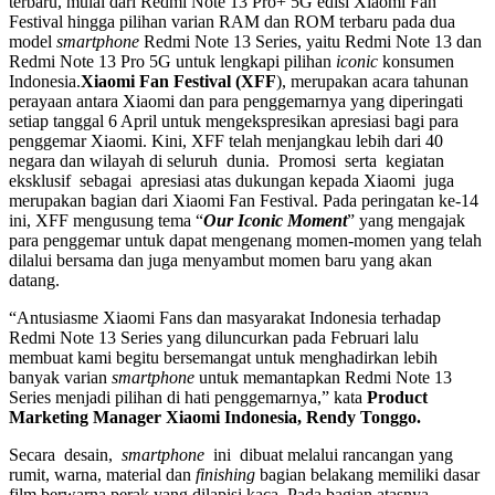
terbaru, mulai dari Redmi Note 13 Pro+ 5G edisi Xiaomi Fan
Festival hingga pilihan varian RAM dan ROM terbaru pada dua
model
smartphone
Redmi Note 13 Series, yaitu Redmi Note 13 dan
Redmi Note 13 Pro 5G untuk lengkapi pilihan
iconic
konsumen
Indonesia.
Xiaomi Fan Festival (XFF
), merupakan acara tahunan
perayaan antara Xiaomi dan para penggemarnya yang diperingati
setiap tanggal 6 April untuk mengekspresikan apresiasi bagi para
penggemar Xiaomi. Kini, XFF telah menjangkau lebih dari 40
negara dan wilayah di seluruh dunia. Promosi serta kegiatan
eksklusif sebagai apresiasi atas dukungan kepada Xiaomi juga
merupakan bagian dari Xiaomi Fan Festival. Pada peringatan ke-14
ini, XFF mengusung tema “
Our Iconic Moment
” yang mengajak
para penggemar untuk dapat mengenang momen-momen yang telah
dilalui bersama dan juga menyambut momen baru yang akan
datang.
“Antusiasme Xiaomi Fans dan masyarakat Indonesia terhadap
Redmi Note 13 Series yang diluncurkan pada Februari lalu
membuat kami begitu bersemangat untuk menghadirkan lebih
banyak varian
smartphone
untuk memantapkan Redmi Note 13
Series menjadi pilihan di hati penggemarnya,” kata
Product
Marketing Manager Xiaomi Indonesia, Rendy Tonggo.
Secara desain,
smartphone
ini dibuat melalui rancangan yang
rumit, warna, material dan
finishing
bagian belakang memiliki dasar
film berwarna perak yang dilapisi kaca. Pada bagian atasnya,