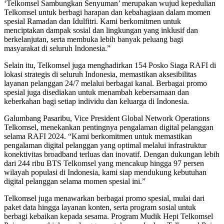
‘Telkomsel Sambungkan Senyuman’ merupakan wujud kepedulian
Telkomsel untuk berbagi harapan dan kebahagiaan dalam momen
spesial Ramadan dan Idulfitri. Kami berkomitmen untuk
menciptakan dampak sosial dan lingkungan yang inklusif dan
berkelanjutan, serta membuka lebih banyak peluang bagi
masyarakat di seluruh Indonesia.”
Selain itu, Telkomsel juga menghadirkan 154 Posko Siaga RAFI di
lokasi strategis di seluruh Indonesia, memastikan aksesibilitas
layanan pelanggan 24/7 melalui berbagai kanal. Berbagai promo
spesial juga disediakan untuk menambah kebersamaan dan
keberkahan bagi setiap individu dan keluarga di Indonesia.
Galumbang Pasaribu, Vice President Global Network Operations
Telkomsel, menekankan pentingnya pengalaman digital pelanggan
selama RAFI 2024. “Kami berkomitmen untuk memastikan
pengalaman digital pelanggan yang optimal melalui infrastruktur
konektivitas broadband terluas dan inovatif. Dengan dukungan lebih
dari 244 ribu BTS Telkomsel yang mencakup hingga 97 persen
wilayah populasi di Indonesia, kami siap mendukung kebutuhan
digital pelanggan selama momen spesial ini.”
Telkomsel juga menawarkan berbagai promo spesial, mulai dari
paket data hingga layanan konten, serta program sosial untuk
berbagi kebaikan kepada sesama. Program Mudik Hepi Telkomsel