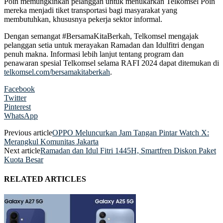
Poin memungkinkan pelanggan untuk menukarkan Telkomsel Poin
mereka menjadi tiket transportasi bagi masyarakat yang
membutuhkan, khususnya pekerja sektor informal.
Dengan semangat #BersamaKitaBerkah, Telkomsel mengajak
pelanggan setia untuk merayakan Ramadan dan Idulfitri dengan
penuh makna. Informasi lebih lanjut tentang program dan
penawaran spesial Telkomsel selama RAFI 2024 dapat ditemukan di
telkomsel.com/bersamakitaberkah
.
Facebook
Twitter
Pinterest
WhatsApp
Previous article
OPPO Meluncurkan Jam Tangan Pintar Watch X:
Merangkul Komunitas Jakarta
Next article
Ramadan dan Idul Fitri 1445H, Smartfren Diskon Paket
Kuota Besar
RELATED ARTICLES