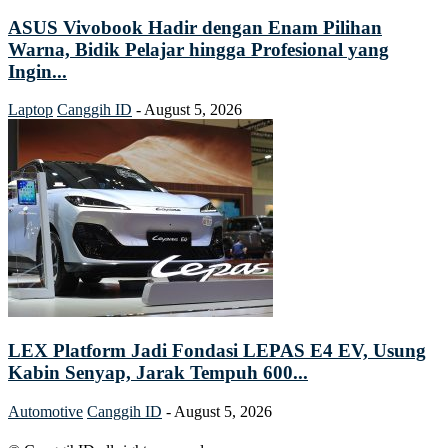
ASUS Vivobook Hadir dengan Enam Pilihan
Warna, Bidik Pelajar hingga Profesional yang
Ingin...
Laptop
Canggih ID
-
August 5, 2026
LEX Platform Jadi Fondasi LEPAS E4 EV, Usung
Kabin Senyap, Jarak Tempuh 600...
Automotive
Canggih ID
-
August 5, 2026