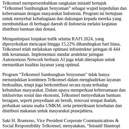
Telkomsel mempersembahkan rangkaian inisiatif bertajuk
“Telkomsel Sambungkan Senyuman” sebagai wujud kepedulian dan
kebersamaan dengan masyarakat Indonesia. Program ini bertujuan
untuk menyebar kebahagiaan dan dukungan kepada mereka yang
membutuhkan di berbagai daerah di Indonesia melalui kegiatan
distribusi bantuan dan donasi.
Mengantisipasi lonjakan trafik selama RAFI 2024, yang
diproyeksikan mencapai hingga 15,22% dibandingkan hari biasa,
Telkomsel telah melakukan optimasi infrastruktur jaringan di 444
titik keramaian. Implementasi standar arsitektur jaringan
Autonomous Network berbasis AI juga telah diterapkan untuk
memastikan kualitas layanan yang optimal.
Program “Telkomsel Sambungkan Senyuman” tidak hanya
menunjukkan komitmen Telkomsel dalam menghadirkan layanan
berkualitas, tetapi juga berkontribusi secara nyata terhadap
kebutuhan masyarakat. Dalam upaya memperkuat kebersamaan dan
inklusivitas sosial dan ekonomi, Telkomsel menyediakan bantuan
beragam, seperti penyediaan air bersih, renovasi tempat ibadah,
perbaikan sarana usaha UMKM, serta pemeriksaan kesehatan dan
distribusi makanan untuk masyarakat prasejahtera.
Saki H. Bramono, Vice President Corporate Communications &
Social Responsibility Telkomsel, menyatakan, “Inisiatif filantropi