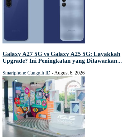
Galaxy A27 5G vs Galaxy A25 5G: Layakkah
Upgrade? Ini Peningkatan yang Ditawarkan...
Smartphone
Canggih ID
-
August 6, 2026