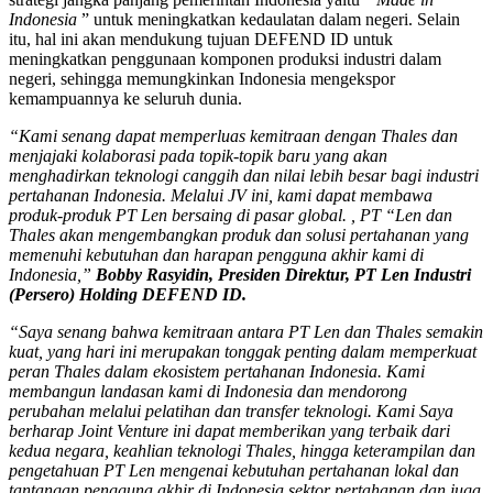
Indonesia
” untuk meningkatkan kedaulatan dalam negeri. Selain
itu, hal ini akan mendukung tujuan DEFEND ID untuk
meningkatkan penggunaan komponen produksi industri dalam
negeri, sehingga memungkinkan Indonesia mengekspor
kemampuannya ke seluruh dunia.
“Kami senang dapat memperluas kemitraan dengan Thales dan
menjajaki kolaborasi pada topik-topik baru yang akan
menghadirkan teknologi canggih dan nilai lebih besar bagi industri
pertahanan Indonesia. Melalui JV ini, kami dapat membawa
produk-produk PT Len bersaing di pasar global. , PT “Len dan
Thales akan mengembangkan produk dan solusi pertahanan yang
memenuhi kebutuhan dan harapan pengguna akhir kami di
Indonesia,”
Bobby Rasyidin, Presiden Direktur, PT Len Industri
(Persero) Holding DEFEND ID.
“Saya senang bahwa kemitraan antara PT Len dan Thales semakin
kuat, yang hari ini merupakan tonggak penting dalam memperkuat
peran Thales dalam ekosistem pertahanan Indonesia. Kami
membangun landasan kami di Indonesia dan mendorong
perubahan melalui pelatihan dan transfer teknologi. Kami Saya
berharap Joint Venture ini dapat memberikan yang terbaik dari
kedua negara, keahlian teknologi Thales, hingga keterampilan dan
pengetahuan PT Len mengenai kebutuhan pertahanan lokal dan
tantangan pengguna akhir di Indonesia sektor pertahanan dan juga