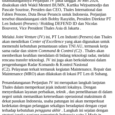
ditandatanganinya Perjanjian JV pada tanggal 30 Mei 2024,
disaksikan oleh Wakil Menteri BUMN, Kartika Wirjoatmodjo dan
Pascale Sourisse, Presiden dan CEO, Thales International dan
Fabien Penone, Duta Besar Perancis untuk Indonesia. Perjanjian
tersebut ditandatangani oleh Bobby Rasyidin, Presiden Direktur PT
Len Industri (Persero) / Holding DEFEND ID dan Nicolas
Bouverot, Vice President Thales Asia di Jakarta .
Melalui
Joint Venture
(JV) ini, PT Len Industri (Persero) dan Thales
akan mendirikan
Center of Excellence
yang akan digunakan untuk
memenuhi kebutuhan pemantauan udara TNI AU, termasuk kerja
sama radar dan
sistem Command & Control (C2)
. Thales akan
memberikan keahlian mendalam di bidang teknologi radar, melalui
rencana transfer teknologi. JV ini juga akan berkolaborasi dalam
pengembangan Radar Komando & Kontrol Nasional
(C2). Pelayanan terkait termasuk kegiatan Maintenance, Repair dan
Maintenance (MRO) akan dilakukan di lokasi PT Len di Subang.
Penandatanganan Perjanjian JV ini merupakan langkah lanjutan
Thales dalam memperkuat jejak industri lokalnya. Dengan
menyediakan layanan perbaikan,
teknik
, dan pemeliharaan di dalam
negeri untuk memastikan ketersediaan operasional maksimum di
dekat pasukan Indonesia, usaha patungan ini akan memperkuat
kedekatan dengan pelanggan sekaligus beradaptasi dengan cepat
terhadap kebutuhan
pengguna akhir
. Langkah ini sejalan dengan
strategi jangka panjang pemerintah Indonesia yaitu “
Made in