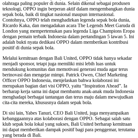
olahraga paling populer di dunia. Selain dikenal sebagai produsen
teknologi, OPPO ingin berperan aktif dalam mengembangkan dunia
sepak bola, baik di tingkat nasional maupun internasional.
Contohnya, OPPO telah menghadirkan legenda sepak bola dunia,
Ricardo Kaka, dan mengadakan acara The Legends Meet Garuda di
London yang mempertemukan para legenda Liga Champions Eropa
dengan pemain terbaik Indonesia dalam pertandingan 5 lawan 5. Ini
adalah bukti nyata dedikasi OPPO dalam memberikan kontribusi
positif di dunia sepak bola.
Melalui kemitraan dengan Bali United, OPPO tidak hanya sekadar
menjadi sponsor, tetapi juga memiliki misi lebih luas untuk
mendukung komunitas dan memotivasi generasi muda agar terus
berinovasi dan mengejar mimpi. Patrick Owen, Chief Marketing
Officer OPPO Indonesia, menjelaskan bahwa kolaborasi ini
merupakan bagian dari visi OPPO, yaitu “Inspiration Ahead”. Ia
berharap kerja sama ini dapat membantu anak-anak muda Indonesia
menghadapi berbagai tantangan dan terus maju dalam mewujudkan
cita-cita mereka, khususnya dalam sepak bola.
Di sisi lain, Yabes Tanuri, CEO Bali United, juga menyampaikan
kebanggaannya atas kolaborasi dengan OPPO. Sebagai salah satu
klub sepak bola lokal yang sukses, Bali United berharap kemitraan
ini dapat memberikan dampak positif bagi para penggemar, terutama
yang berada di Bali.