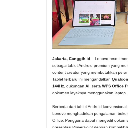
Jakarta, Canggih.id
– Lenovo resmi m
sebagai tablet Android premium yang men
content creator yang membutuhkan perang
Tablet terbaru ini mengandalkan
Qualcom
144Hz
, dukungan
AI
, serta
WPS Office P
dokumen layaknya menggunakan laptop.
Berbeda dari tablet Android konvensional
Lenovo menghadirkan pengalaman bekerj
Office. Pengguna dapat mengedit dokum
presentasi PowerPoint dengan kompatibili