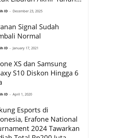
ih ID
-
December 23, 2025
yanan Signal Sudah
mbali Normal
ih ID
-
January 17, 2021
hone XS dan Samsung
axy S10 Diskon Hingga 6
a
ih ID
-
April 1, 2020
kung Esports di
onesia, Erafone National
urnament 2024 Tawarkan
iah Total Rp200 Juta