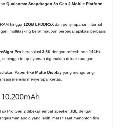
kan
Qualcomm Snapdragon 8s Gen 4 Mobile Platform
i RAM hingga
12GB LPDDR5X
dan penyimpanan internal
ni multitasking berat maupun berbagai aplikasi berbasis
reSight Pro
beresolusi
3.5K
dengan refresh rate
144Hz
, sehingga tetap nyaman digunakan di luar ruangan.
yediakan
Paper-like Matte Display
yang mengurangi
nsasi menulis menyerupai kertas.
i 10.200mAh
Tab Pro Gen 2 dibekali empat speaker
JBL
dengan
engalaman audio yang lebih imersif saat menonton film