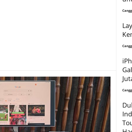
Cangg
La
Ke
Cangg
iP
Gal
Jut
Cangg
Du
Ind
To
Had