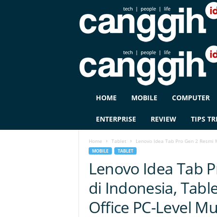
C
HOME
MOBILE
COMPUTER
A
N
ENTERPRISE
REVIEW
TIPS TR
G
G
Home
Tablet
Lenovo Idea Tab Pro Gen 2 Resmi Me
I
MOBILE
TABLET
H
Lenovo Idea Tab P
I
D
di Indonesia, Tab
Office PC-Level Mu