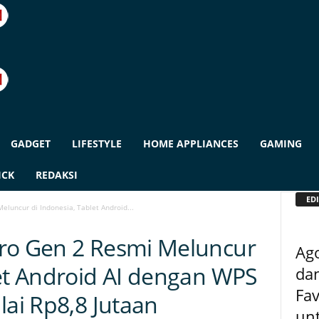
GADGET
LIFESTYLE
HOME APPLIANCES
GAMING
ICK
REDAKSI
EDI
luncur di Indonesia, Tablet Android...
ro Gen 2 Resmi Meluncur
Ag
let Android AI dengan WPS
dan
Fav
lai Rp8,8 Jutaan
unt