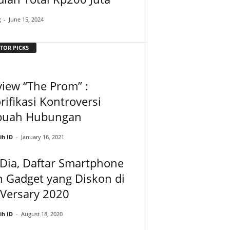
g
-
June 15, 2024
TOR PICKS
iew “The Prom” :
rifikasi Kontroversi
buah Hubungan
ih ID
-
January 16, 2021
 Dia, Daftar Smartphone
 Gadget yang Diskon di
aVersary 2020
ih ID
-
August 18, 2020