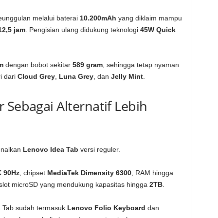
eunggulan melalui baterai
10.200mAh
yang diklaim mampu
12,5 jam
. Pengisian ulang didukung teknologi
45W Quick
m
dengan bobot sekitar
589 gram
, sehingga tetap nyaman
i dari
Cloud Grey
,
Luna Grey
, dan
Jelly Mint
.
 Sebagai Alternatif Lebih
enalkan
Lenovo Idea Tab
versi reguler.
K 90Hz
, chipset
MediaTek Dimensity 6300
, RAM hingga
a slot microSD yang mendukung kapasitas hingga
2TB
.
a Tab sudah termasuk
Lenovo Folio Keyboard
dan