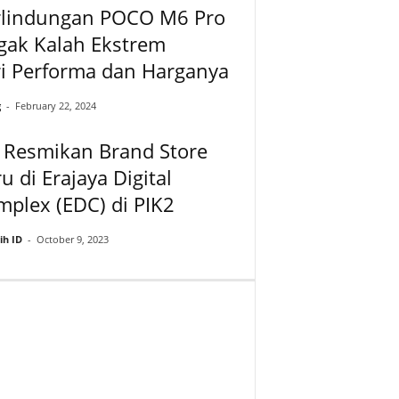
rlindungan POCO M6 Pro
gak Kalah Ekstrem
i Performa dan Harganya
g
-
February 22, 2024
 Resmikan Brand Store
u di Erajaya Digital
plex (EDC) di PIK2
ih ID
-
October 9, 2023