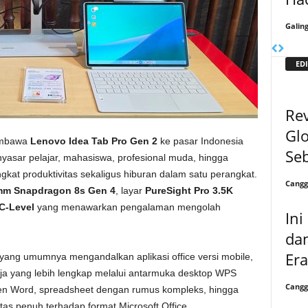
Galin
EDI
Rev
Glo
embawa
Lenovo Idea Tab Pro Gen 2
ke pasar Indonesia
Se
yasar pelajar, mahasiswa, profesional muda, hingga
kat produktivitas sekaligus hiburan dalam satu perangkat.
Cangg
m Snapdragon 8s Gen 4
, layar
PureSight Pro 3.5K
C-Level
yang menawarkan pengalaman mengolah
Ini
dan
Er
 yang umumnya mengandalkan aplikasi office versi mobile,
a yang lebih lengkap melalui antarmuka desktop WPS
Cangg
en Word, spreadsheet dengan rumus kompleks, hingga
tas penuh terhadap format Microsoft Office.