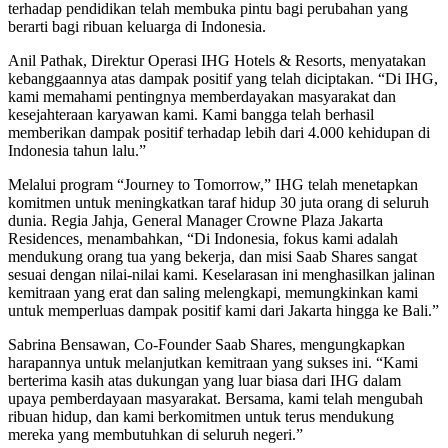
terhadap pendidikan telah membuka pintu bagi perubahan yang
berarti bagi ribuan keluarga di Indonesia.
Anil Pathak, Direktur Operasi IHG Hotels & Resorts, menyatakan
kebanggaannya atas dampak positif yang telah diciptakan. “Di IHG,
kami memahami pentingnya memberdayakan masyarakat dan
kesejahteraan karyawan kami. Kami bangga telah berhasil
memberikan dampak positif terhadap lebih dari 4.000 kehidupan di
Indonesia tahun lalu.”
Melalui program “Journey to Tomorrow,” IHG telah menetapkan
komitmen untuk meningkatkan taraf hidup 30 juta orang di seluruh
dunia. Regia Jahja, General Manager Crowne Plaza Jakarta
Residences, menambahkan, “Di Indonesia, fokus kami adalah
mendukung orang tua yang bekerja, dan misi Saab Shares sangat
sesuai dengan nilai-nilai kami. Keselarasan ini menghasilkan jalinan
kemitraan yang erat dan saling melengkapi, memungkinkan kami
untuk memperluas dampak positif kami dari Jakarta hingga ke Bali.”
Sabrina Bensawan, Co-Founder Saab Shares, mengungkapkan
harapannya untuk melanjutkan kemitraan yang sukses ini. “Kami
berterima kasih atas dukungan yang luar biasa dari IHG dalam
upaya pemberdayaan masyarakat. Bersama, kami telah mengubah
ribuan hidup, dan kami berkomitmen untuk terus mendukung
mereka yang membutuhkan di seluruh negeri.”