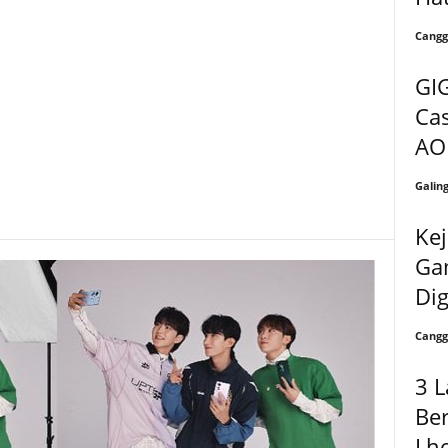
Cangg
GI
Ca
AO
Galin
Kej
Ga
Di
Cangg
3 L
Ber
Lho