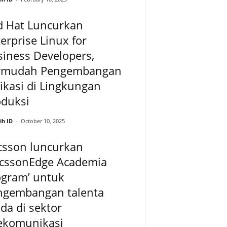
d Hat Luncurkan
erprise Linux for
iness Developers,
rmudah Pengembangan
ikasi di Lingkungan
oduksi
ih ID
-
October 10, 2025
csson luncurkan
icssonEdge Academia
ogram’ untuk
ngembangan talenta
a di sektor
lekomunikasi