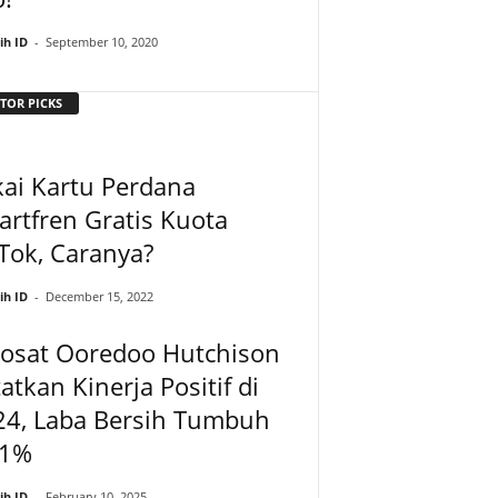
ih ID
-
September 10, 2020
TOR PICKS
ai Kartu Perdana
rtfren Gratis Kuota
Tok, Caranya?
ih ID
-
December 15, 2022
dosat Ooredoo Hutchison
atkan Kinerja Positif di
24, Laba Bersih Tumbuh
,1%
ih ID
-
February 10, 2025