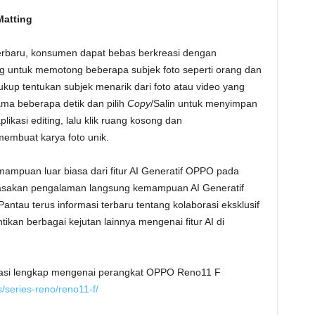
Matting
baru, konsumen dapat bebas berkreasi dengan
g untuk memotong beberapa subjek foto seperti orang dan
kup tentukan subjek menarik dari foto atau video yang
ama beberapa detik dan pilih
Copy
/Salin untuk menyimpan
likasi editing, lalu klik ruang kosong dan
membuat karya foto unik.
mpuan luar biasa dari fitur AI Generatif OPPO pada
rasakan pengalaman langsung kemampuan AI Generatif
Pantau terus informasi terbaru tentang kolaborasi eksklusif
an berbagai kejutan lainnya mengenai fitur AI di
ormasi lengkap mengenai perangkat OPPO Reno11 F
/series-reno/reno11-f/