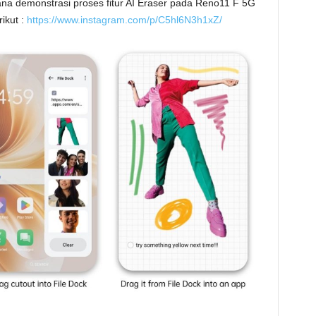
na demonstrasi proses fitur AI Eraser pada Reno11 F 5G
rikut :
https://www.instagram.com/p/C5hl6N3h1xZ/