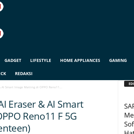
GADGET
LIFESTYLE
HOME APPLIANCES
GAMING
ICK
REDAKSI
EDI
 & AI Smart Image Matting di OPPO Reno11...
AI Eraser & AI Smart
SA
 OPPO Reno11 F 5G
Me
So
enteen)
Hat