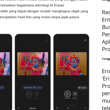
trasikan bagaimana teknologi AI Eraser
Re
obile
yang dapat dengan mudah menghapus objek yang
enciptakan hasil foto yang mulus tanpa jejak pasca-
Ent
Bus
Pe
Apl
Pr
Cangg
Eri
‘Er
Pr
pe
mud
te