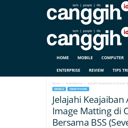
C
HOME
MOBILE
COMPUTER
A
N
ENTERPRISE
REVIEW
TIPS TR
G
G
Home
Smartphone
Jelajahi Keajaiban AI Eraser
I
MOBILE
SMARTPHONE
H
Jelajahi Keajaiban 
I
D
Image Matting di
Bersama BSS (Sev