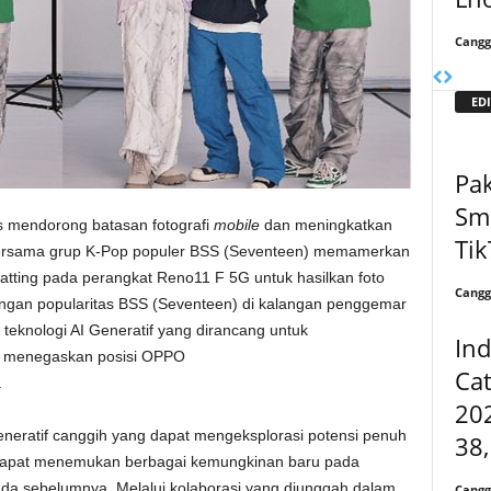
Cangg
EDI
Pak
Sma
s mendorong batasan fotografi
mobile
dan meningkatkan
Tik
rsama grup K-Pop populer BSS (Seventeen) memamerkan
 Matting pada perangkat Reno11 F 5G untuk hasilkan foto
Cangg
ngan popularitas BSS (Seventeen) di kalangan penggemar
knologi AI Generatif yang dirancang untuk
In
s menegaskan posisi OPPO
Cat
.
20
eneratif canggih yang dapat mengeksplorasi potensi penuh
38
dapat menemukan berbagai kemungkinan baru pada
da sebelumnya. Melalui kolaborasi yang diunggah dalam
Cangg