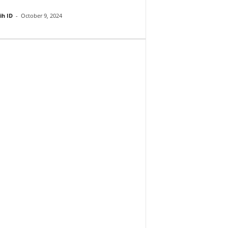
ih ID
-
October 9, 2024