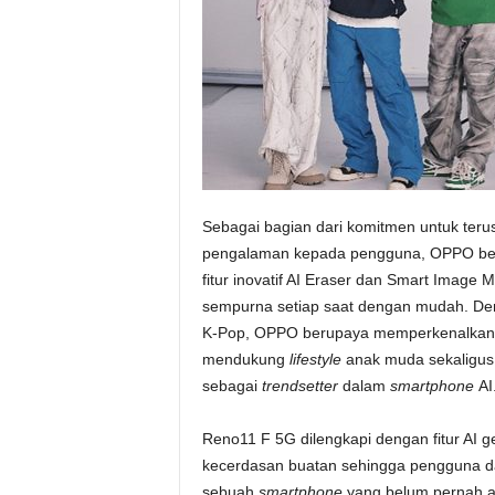
Sebagai bagian dari komitmen untuk teru
pengalaman kepada pengguna, OPPO be
fitur inovatif AI Eraser dan Smart Image
sempurna setiap saat dengan mudah. De
K-Pop, OPPO berupaya memperkenalkan te
mendukung
lifestyle
anak muda sekaligu
sebagai
trendsetter
dalam
smartphone
AI
Reno11 F 5G dilengkapi dengan fitur AI g
kecerdasan buatan sehingga pengguna 
sebuah
smartphone
yang belum pernah a