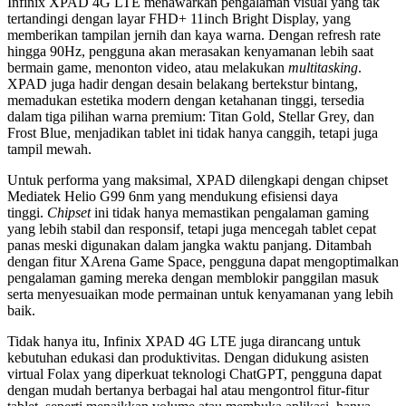
Infinix XPAD 4G LTE menawarkan pengalaman visual yang tak
tertandingi dengan layar FHD+ 11inch Bright Display, yang
memberikan tampilan jernih dan kaya warna. Dengan refresh rate
hingga 90Hz, pengguna akan merasakan kenyamanan lebih saat
bermain game, menonton video, atau melakukan
multitasking
.
XPAD juga hadir dengan desain belakang bertekstur bintang,
memadukan estetika modern dengan ketahanan tinggi, tersedia
dalam tiga pilihan warna premium: Titan Gold, Stellar Grey, dan
Frost Blue, menjadikan tablet ini tidak hanya canggih, tetapi juga
tampil mewah.
Untuk performa yang maksimal, XPAD dilengkapi dengan chipset
Mediatek Helio G99 6nm yang mendukung efisiensi daya
tinggi.
Chipset
ini tidak hanya memastikan pengalaman gaming
yang lebih stabil dan responsif, tetapi juga mencegah tablet cepat
panas meski digunakan dalam jangka waktu panjang. Ditambah
dengan fitur XArena Game Space, pengguna dapat mengoptimalkan
pengalaman gaming mereka dengan memblokir panggilan masuk
serta menyesuaikan mode permainan untuk kenyamanan yang lebih
baik.
Tidak hanya itu, Infinix XPAD 4G LTE juga dirancang untuk
kebutuhan edukasi dan produktivitas. Dengan didukung asisten
virtual Folax yang diperkuat teknologi ChatGPT, pengguna dapat
dengan mudah bertanya berbagai hal atau mengontrol fitur-fitur