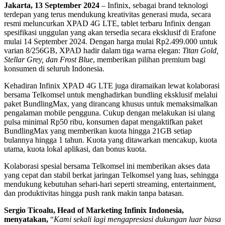
Jakarta, 13 September 2024
– Infinix, sebagai brand teknologi
terdepan yang terus mendukung kreativitas generasi muda, secara
resmi meluncurkan XPAD 4G LTE, tablet terbaru Infinix dengan
spesifikasi unggulan yang akan tersedia secara eksklusif di Erafone
mulai 14 September 2024. Dengan harga mulai Rp2.499.000 untuk
varian 8/256GB, XPAD hadir dalam tiga warna elegan:
Titan Gold,
Stellar Grey, dan Frost Blue
, memberikan pilihan premium bagi
konsumen di seluruh Indonesia.
Kehadiran Infinix XPAD 4G LTE juga diramaikan lewat kolaborasi
bersama Telkomsel untuk menghadirkan bundling eksklusif melalui
paket BundlingMax, yang dirancang khusus untuk memaksimalkan
pengalaman mobile pengguna. Cukup dengan melakukan isi ulang
pulsa minimal Rp50 ribu, konsumen dapat mengaktifkan paket
BundlingMax yang memberikan kuota hingga 21GB setiap
bulannya hingga 1 tahun. Kuota yang ditawarkan mencakup, kuota
utama, kuota lokal aplikasi, dan bonus kuota.
Kolaborasi spesial bersama Telkomsel ini memberikan akses data
yang cepat dan stabil berkat jaringan Telkomsel yang luas, sehingga
mendukung kebutuhan sehari-hari seperti streaming, entertainment,
dan produktivitas hingga push rank makin tanpa batasan.
Sergio Ticoalu, Head of Marketing Infinix Indonesia,
menyatakan,
“
Kami sekali lagi mengapresiasi dukungan luar biasa