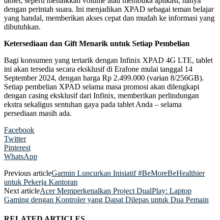
tablet, seperti menaikkan volume atau membuka aplikasi, hanya
dengan perintah suara. Ini menjadikan XPAD sebagai teman belajar
yang handal, memberikan akses cepat dan mudah ke informasi yang
dibutuhkan.
Ketersediaan dan Gift Menarik untuk Setiap Pembelian
Bagi konsumen yang tertarik dengan Infinix XPAD 4G LTE, tablet
ini akan tersedia secara eksklusif di Erafone mulai tanggal 14
September 2024, dengan harga Rp 2.499.000 (varian 8/256GB).
Setiap pembelian XPAD selama masa promosi akan dilengkapi
dengan casing eksklusif dari Infinix, memberikan perlindungan
ekstra sekaligus sentuhan gaya pada tablet Anda – selama
persediaan masih ada.
Facebook
Twitter
Pinterest
WhatsApp
Previous article
Garmin Luncurkan Inisiatif #BeMoreBeHealthier
untuk Pekerja Kantoran
Next article
Acer Memperkenalkan Project DualPlay: Laptop
Gaming dengan Kontroler yang Dapat Dilepas untuk Dua Pemain
RELATED ARTICLES