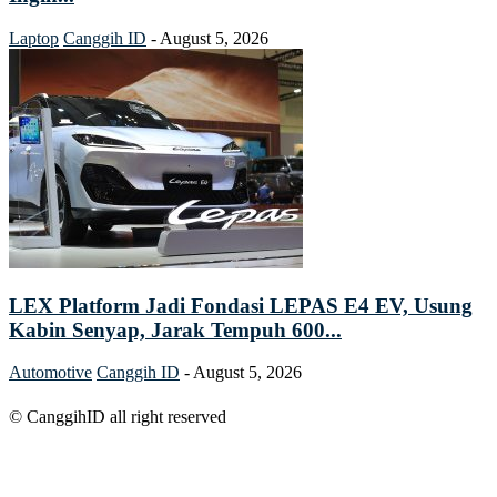
Laptop
Canggih ID
-
August 5, 2026
LEX Platform Jadi Fondasi LEPAS E4 EV, Usung
Kabin Senyap, Jarak Tempuh 600...
Automotive
Canggih ID
-
August 5, 2026
© CanggihID all right reserved