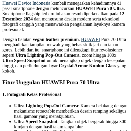
Huawei Device Indonesia
kembali menegaskan kehadirannya di
pasar smartphone dengan meluncurkan
HUAWEI Pura 70 Ultra
.
Smartphone flagship terbaru ini akan resmi diperkenalkan pada
12
Desember 2024
dan mengusung desain modern serta teknologi
fotografi canggih yang menawarkan pengalaman layaknya kamera
profesional.
Dengan balutan
vegan leather premium
,
HUAWEI
Pura 70 Ultra
menghadirkan tampilan mewah yang bebas sidik jari dan tahan
gores. Lebih dari itu, smartphone ini dilengkapi fitur revolusioner
seperti
Ultra Lighting Pop-Out Camera
, zoom hingga 100x,
Ultra Speed Snapshot
untuk menangkap objek dengan kecepatan
tinggi, dan perlindungan layar
Crystal Armor Kunlun Glass
yang
kokoh.
Fitur Unggulan HUAWEI Pura 70 Ultra
1. Fotografi Kelas Profesional
Ultra Lighting Pop-Out Camera
: Kamera belakang dengan
mekanisme retractable memberikan desain ramping sekaligus
hasil gambar yang menakjubkan.
Ultra Speed Snapshot
: Tangkap objek bergerak hingga 300
km/jam dengan hasil tajam tanpa blur.