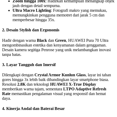
Zoom hingga 100x
: Hadirkan kemampuan menangkap objek
jauh dengan detail sempurna.
Ultra Macro Lighting
: Fotografi makro yang memukau,
memungkinkan pengguna memotret dari jarak 5 cm dan
memperbesar hingga 35x.
2. Desain Stylish dan Ergonomis
Hadir dengan warna
Black
dan
Green
, HUAWEI Pura 70 Ultra
mengombinasikan estetika dan kenyamanan dalam genggaman.
Desain kamera segitiga Penrose yang unik melambangkan inovasi
tanpa batas.
3. Layar Tangguh dan Imersif
Dilengkapi dengan
Crystal Armor Kunlun Glass
, layar ini tahan
gores hingga 3x lebih baik dibandingkan layar smartphone biasa.
Resolusi
2.8K
dan teknologi
HUAWEI X-True Display
memberikan warna tajam, sementara
LTPO Adaptive Refresh
Rate
memastikan pengalaman visual yang responsif dan hemat
daya.
4. Kinerja Andal dan Baterai Besar