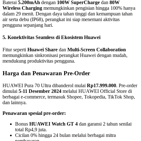
Baterai
5.200mAh
dengan
100W SuperCharge
dan
80W
Wireless Charging
memungkinkan pengisian hingga 100% hanya
dalam 29 menit. Dengan daya tahan tinggi dan kemampuan tahan
air serta debu (IP68), perangkat ini siap menemani aktivitas
pengguna sepanjang hari.
5. Konektivitas Seamless di Ekosistem Huawei
Fitur seperti
Huawei Share
dan
Multi-Screen Collaboration
memungkinkan sinkronisasi perangkat Huawei dengan mudah,
mendukung produktivitas pengguna.
Harga dan Penawaran Pre-Order
HUAWEI Pura 70 Ultra dibanderol mulai
Rp17.999.000
. Pre-order
dimulai
5-11 Desember 2024
melalui HUAWEI Official Store di
berbagai e-commerce, termasuk Shopee, Tokopedia, TikTok Shop,
dan lainnya.
Penawaran spesial pre-order:
Bonus
HUAWEI Watch GT 4
dan garansi 2 tahun senilai
total Rp4,9 juta.
Cicilan 0% hingga 24 bulan melalui berbagai mitra
pembayaran.