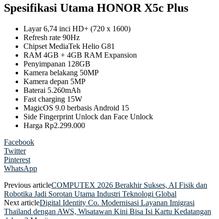
Spesifikasi Utama HONOR X5c Plus
Layar 6,74 inci HD+ (720 x 1600)
Refresh rate 90Hz
Chipset MediaTek Helio G81
RAM 4GB + 4GB RAM Expansion
Penyimpanan 128GB
Kamera belakang 50MP
Kamera depan 5MP
Baterai 5.260mAh
Fast charging 15W
MagicOS 9.0 berbasis Android 15
Side Fingerprint Unlock dan Face Unlock
Harga Rp2.299.000
Facebook
Twitter
Pinterest
WhatsApp
Previous article
COMPUTEX 2026 Berakhir Sukses, AI Fisik dan
Robotika Jadi Sorotan Utama Industri Teknologi Global
Next article
Digital Identity Co. Modernisasi Layanan Imigrasi
Thailand dengan AWS, Wisatawan Kini Bisa Isi Kartu Kedatangan