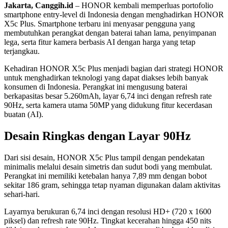
Jakarta, Canggih.id
– HONOR kembali memperluas portofolio
smartphone entry-level di Indonesia dengan menghadirkan HONOR
X5c Plus. Smartphone terbaru ini menyasar pengguna yang
membutuhkan perangkat dengan baterai tahan lama, penyimpanan
lega, serta fitur kamera berbasis AI dengan harga yang tetap
terjangkau.
Kehadiran HONOR X5c Plus menjadi bagian dari strategi HONOR
untuk menghadirkan teknologi yang dapat diakses lebih banyak
konsumen di Indonesia. Perangkat ini mengusung baterai
berkapasitas besar 5.260mAh, layar 6,74 inci dengan refresh rate
90Hz, serta kamera utama 50MP yang didukung fitur kecerdasan
buatan (AI).
Desain Ringkas dengan Layar 90Hz
Dari sisi desain, HONOR X5c Plus tampil dengan pendekatan
minimalis melalui desain simetris dan sudut bodi yang membulat.
Perangkat ini memiliki ketebalan hanya 7,89 mm dengan bobot
sekitar 186 gram, sehingga tetap nyaman digunakan dalam aktivitas
sehari-hari.
Layarnya berukuran 6,74 inci dengan resolusi HD+ (720 x 1600
piksel) dan refresh rate 90Hz. Tingkat kecerahan hingga 450 nits