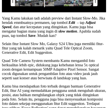
Yang Kamu lakukan tadi adalah preview dari Instant Slow-Mo. Jika
hendak emmbuatnya permanen, tap tombol
Edit
– tap
Adjust
Speed
, dan atur kecepatan yang diinginkan. Kamu juga bisa
mengatur bagian mana yang ingin di
slow motion
. Apabila sudah
puas, tap tombol
Save
. Mudah kan?
Selain fitur Isntant Slow Mo, Galaxy S24 Ultra juga memiliki fitur-
fitur yang tak kalah menarik yaitu Quad Tele Optical Zoom,
Generative Edit, Edit Suggestion.
Quad Tele Camera System membantu Kamu mengambil foto
berkualitas lebih epic, didukung juga kehebatan lensa 5x optical
zoom dengan kemampuan 50MP Adaptive Pixel Sensor. Sangat
cocok digunakan untuk pengambilan foto atau video jarak jauh
seperti saat konser atau berwisata di landskap yang luas.
Kamu bisa mendapatkan foto terbaik dengan bantuan Generative
Edit, fitur AI yang memudahkan pengguna untuk mengubah ukuran,
posisi, atau bahkan menghilangkan objek yang tidak diinginkan
pada foto. Selain itu, pengguna juga bisa menyesuaikan komposisi
foto dalam sekejap menggunakan fitur Edit suggestion. Terdapat
juga pilihan ‘Erase Reflection’ yang dapat menghilangkan bayangan