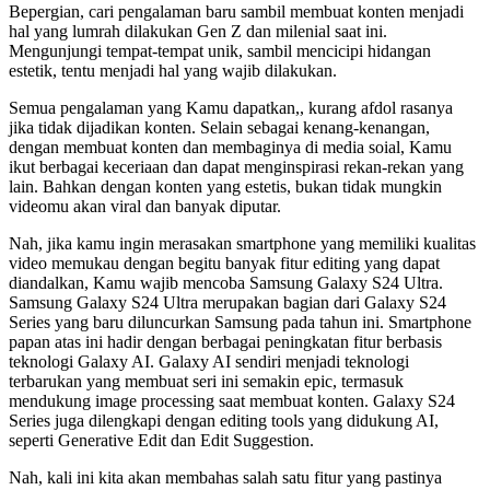
Bepergian, cari pengalaman baru sambil membuat konten menjadi
hal yang lumrah dilakukan Gen Z dan milenial saat ini.
Mengunjungi tempat-tempat unik, sambil mencicipi hidangan
estetik, tentu menjadi hal yang wajib dilakukan.
Semua pengalaman yang Kamu dapatkan,, kurang afdol rasanya
jika tidak dijadikan konten. Selain sebagai kenang-kenangan,
dengan membuat konten dan membaginya di media soial, Kamu
ikut berbagai keceriaan dan dapat menginspirasi rekan-rekan yang
lain. Bahkan dengan konten yang estetis, bukan tidak mungkin
videomu akan viral dan banyak diputar.
Nah, jika kamu ingin merasakan smartphone yang memiliki kualitas
video memukau dengan begitu banyak fitur editing yang dapat
diandalkan, Kamu wajib mencoba Samsung Galaxy S24 Ultra.
Samsung Galaxy S24 Ultra merupakan bagian dari Galaxy S24
Series yang baru diluncurkan Samsung pada tahun ini. Smartphone
papan atas ini hadir dengan berbagai peningkatan fitur berbasis
teknologi Galaxy AI. Galaxy AI sendiri menjadi teknologi
terbarukan yang membuat seri ini semakin epic, termasuk
mendukung image processing saat membuat konten. Galaxy S24
Series juga dilengkapi dengan editing tools yang didukung AI,
seperti Generative Edit dan Edit Suggestion.
Nah, kali ini kita akan membahas salah satu fitur yang pastinya