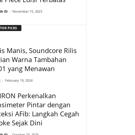
ih ID
-
November 15, 2023
TOR PICKS
is Manis, Soundcore Rilis
rian Warna Tambahan
01 yang Menawan
g
-
February 19, 2024
RON Perkenalkan
simeter Pintar dengan
eksi AFib: Langkah Cegah
oke Sejak Dini
ih ID
-
October 23, 2025