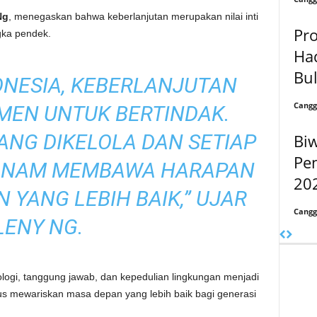
Ng
, menegaskan bahwa keberlanjutan merupakan nilai inti
Pr
gka pendek.
Ha
Bu
ONESIA, KEBERLANJUTAN
Cangg
MEN UNTUK BERTINDAK.
ANG DIKELOLA DAN SETIAP
Biw
Pe
TANAM MEMBAWA HARAPAN
20
 YANG LEBIH BAIK,” UJAR
Cangg
LENY NG.
logi, tanggung jawab, dan kepedulian lingkungan menjadi
gus mewariskan masa depan yang lebih baik bagi generasi