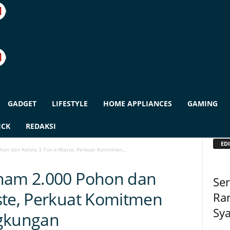
GADGET
LIFESTYLE
HOME APPLIANCES
GAMING
ICK
REDAKSI
EDI
hon dan Kelola 3 Ton e-Waste, Perkuat Komitmen...
anam 2.000 Pohon dan
Ser
ste, Perkuat Komitmen
Ra
Sy
ngkungan