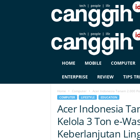
C
HOME
MOBILE
COMPUTER
A
N
ENTERPRISE
REVIEW
TIPS TR
G
G
Home
Computer
Acer Indonesia Tanam 2.000 Po
I
COMPUTER
LIFESTYLE
EDUCATION
H
Acer Indonesia T
I
D
Kelola 3 Ton e-Wa
Keberlanjutan Li