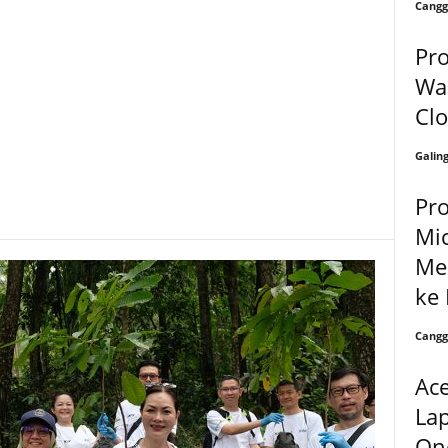
Cangg
Pro
Wa
Cl
Galin
Pro
Mic
Me
ke 
Cangg
Ace
Lap
One