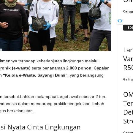
Cangg
EDI
Lar
Va
tmennya terhadap keberlanjutan lingkungan melalui
R5
tronik (e-waste)
serta penanaman
2.000 pohon
. Capaian
an
“Kelola e-Waste, Sayangi Bumi”
, yang berlangsung
Galin
OM
n tersebut bahkan melampaui target awal sebesar 2 ton.
Ten
r Indonesia dalam mendorong praktik pengelolaan limbah
Det
gus berkelanjutan.
Str
ksi Nyata Cinta Lingkungan
Cangg