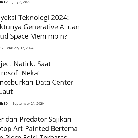
ih ID
-
July 3, 2020
yeksi Teknologi 2024:
ktunya Generative AI dan
oud Space Memimpin?
g
-
February 12, 2024
ject Natick: Saat
rosoft Nekat
nceburkan Data Center
Laut
ih ID
-
September 21, 2020
r dan Predator Sajikan
top Art-Painted Bertema
 Piece Edisi Terbatas