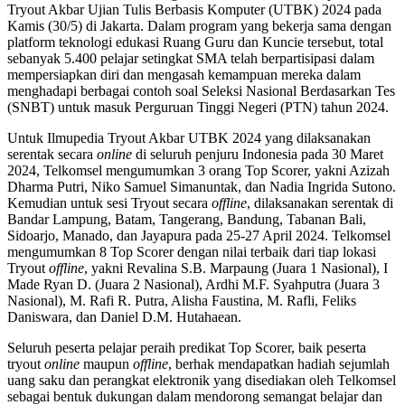
Tryout Akbar Ujian Tulis Berbasis Komputer (UTBK) 2024 pada
Kamis (30/5) di Jakarta. Dalam program yang bekerja sama dengan
platform teknologi edukasi Ruang Guru dan Kuncie tersebut, total
sebanyak 5.400 pelajar setingkat SMA telah berpartisipasi dalam
mempersiapkan diri dan mengasah kemampuan mereka dalam
menghadapi berbagai contoh soal Seleksi Nasional Berdasarkan Tes
(SNBT) untuk masuk Perguruan Tinggi Negeri (PTN) tahun 2024.
Untuk Ilmupedia Tryout Akbar UTBK 2024 yang dilaksanakan
serentak secara
online
di seluruh penjuru Indonesia pada 30 Maret
2024, Telkomsel mengumumkan 3 orang Top Scorer, yakni Azizah
Dharma Putri, Niko Samuel Simanuntak, dan Nadia Ingrida Sutono.
Kemudian untuk sesi Tryout secara
offline
, dilaksanakan serentak di
Bandar Lampung, Batam, Tangerang, Bandung, Tabanan Bali,
Sidoarjo, Manado, dan Jayapura pada 25-27 April 2024. Telkomsel
mengumumkan 8 Top Scorer dengan nilai terbaik dari tiap lokasi
Tryout
offline
, yakni Revalina S.B. Marpaung (Juara 1 Nasional), I
Made Ryan D. (Juara 2 Nasional), Ardhi M.F. Syahputra (Juara 3
Nasional), M. Rafi R. Putra, Alisha Faustina, M. Rafli, Feliks
Daniswara, dan Daniel D.M. Hutahaean.
Seluruh peserta pelajar peraih predikat Top Scorer, baik peserta
tryout
online
maupun
offline
, berhak mendapatkan hadiah sejumlah
uang saku dan perangkat elektronik yang disediakan oleh Telkomsel
sebagai bentuk dukungan dalam mendorong semangat belajar dan