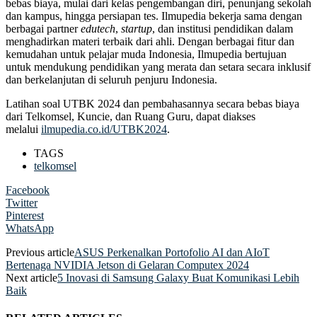
bebas biaya, mulai dari kelas pengembangan diri, penunjang sekolah
dan kampus, hingga persiapan tes. Ilmupedia bekerja sama dengan
berbagai partner
edutech
,
startup
, dan institusi pendidikan dalam
menghadirkan materi terbaik dari ahli. Dengan berbagai fitur dan
kemudahan untuk pelajar muda Indonesia, Ilmupedia bertujuan
untuk mendukung pendidikan yang merata dan setara secara inklusif
dan berkelanjutan di seluruh penjuru Indonesia.
Latihan soal UTBK 2024 dan pembahasannya secara bebas biaya
dari Telkomsel, Kuncie, dan Ruang Guru, dapat diakses
melalui
ilmupedia.co.id/UTBK2024
.
TAGS
telkomsel
Facebook
Twitter
Pinterest
WhatsApp
Previous article
ASUS Perkenalkan Portofolio AI dan AIoT
Bertenaga NVIDIA Jetson di Gelaran Computex 2024
Next article
5 Inovasi di Samsung Galaxy Buat Komunikasi Lebih
Baik