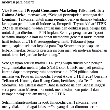
motivasi para peserta.
Vice President Prepaid Consumer Marketing Telkomsel
,
Tuty
Rahma Afriza
, menyatakan, “Sebagai perwujudan semangat dan
komitmen Telkomsel untuk maju serentak berikan dampak terhadap
kemajuan pendidikan di Indonesia, Ilmupedia Tryout Akbar UTBK
2024 telah menjadi wadah antusiasme dan dedikasi para pelajar kita
untuk dapat diterima di PTN impian. Semoga pengalaman Tryout
bersama Ilmupedia kali ini dapat membantu generasi muda meraih
hasil terbaik di UTBK sesungguhnya nanti. Telkomsel juga
mengucapkan selamat kepada para Top Scorer atas pencapaian
terbaik mereka. Semoga prestasi ini bisa menjadi motivasi tambahan
untuk terus belajar dan berkembang.”
Sebagai ujian seleksi masuk PTN yang wajib diikuti oleh pelajar
yang mendaftar melalui jalur SNBT, skor UTBK menjadi penting
karena dapat mempengaruhi penerimaan di PTN pilihan calon
mahasiswa. Program Ilmupedia Tryout Akbar UTBK 2024 bersama
Telkomsel, Kuncie, dan Ruang Guru, berfokus pada Tes Potensi
Skolastik, Tes Literasi dalam Bahasa Indonesia dan Bahasa Inggris,
serta penalaran Matematika untuk memaksimalkan potensi dan
kesiapan pelajar dalam mengikuti UTBK.
Selain melangsungkan Tryout, Ilmupedia dari Telkomsel juga
menyediakan berbagai kelas
online
yang dapat ditonton secara