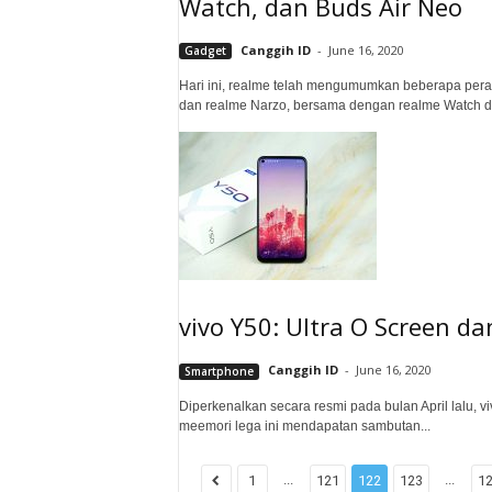
Watch, dan Buds Air Neo
Canggih ID
-
June 16, 2020
Gadget
Hari ini, realme telah mengumumkan beberapa per
dan realme Narzo, bersama dengan realme Watch da
vivo Y50: Ultra O Screen d
Canggih ID
-
June 16, 2020
Smartphone
Diperkenalkan secara resmi pada bulan April lalu, 
meemori lega ini mendapatan sambutan...
...
...
1
121
122
123
1