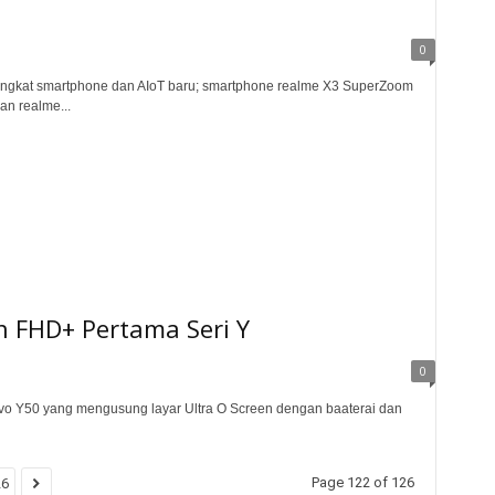
0
angkat smartphone dan AIoT baru; smartphone realme X3 SuperZoom
n realme...
an FHD+ Pertama Seri Y
0
vivo Y50 yang mengusung layar Ultra O Screen dengan baaterai dan
Page 122 of 126
26