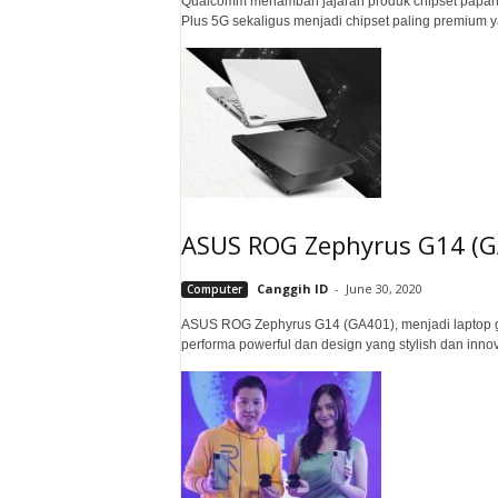
Qualcomm menambah jajaran produk chipset papan
Plus 5G sekaligus menjadi chipset paling premium ya
ASUS ROG Zephyrus G14 (GA
Canggih ID
-
June 30, 2020
Computer
ASUS ROG Zephyrus G14 (GA401), menjadi laptop ga
performa powerful dan design yang stylish dan innova