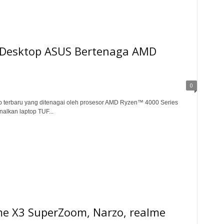
an Desktop ASUS Bertenaga AMD
0
terbaru yang ditenagai oleh prosesor AMD Ryzen™ 4000 Series
alkan laptop TUF...
lme X3 SuperZoom, Narzo, realme