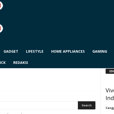
GADGET
LIFESTYLE
HOME APPLIANCES
GAMING
ICK
REDAKSI
ED
Vi
In
Cangg