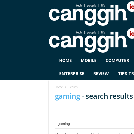
C
HOME
MOBILE
COMPUTER
A
N
ENTERPRISE
REVIEW
TIPS TR
G
G
Home
Search
I
gaming
-
search results
H
I
D