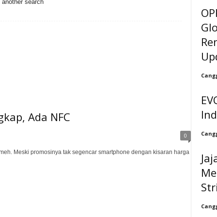
o another search
OP
Glo
Re
Up
Cangg
EVO
Ind
ngkap, Ada NFC
Cangg
0
remeh. Meski promosinya tak segencar smartphone dengan kisaran harga
Ja
Me
Str
Cangg