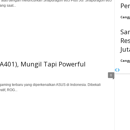
 atas dengan meluncurkan Snapdragon 865 Plus 5G. Snapdragon 865
Per
ng saat...
Cangg
Sa
Res
Ju
Cangg
401), Mungil Tapi Powerful
0
ming terbaru yang diperkenalkan ASUS di Indonesia. Dibekali
tif, ROG...