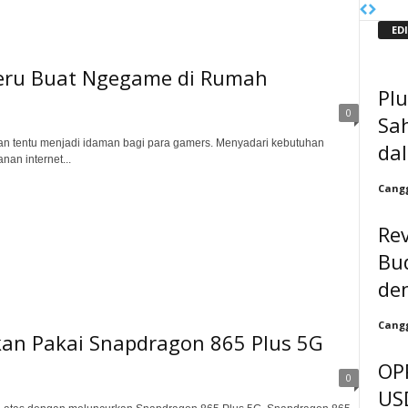
ED
Seru Buat Ngegame di Rumah
Pl
0
Sa
uan tentu menjadi idaman bagi para gamers. Menyadari kebutuhan
dal
nan internet...
Cangg
Re
Bu
de
Cangg
kan Pakai Snapdragon 865 Plus 5G
OP
0
US