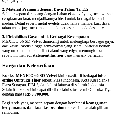
sepanjang hari.
2. Material Premium dengan Daya Tahan Tinggi
Sol luar sepatu dirancang dengan bahan eksklusif yang menawarkan
cengkraman kuat, menjadikannya ideal untuk berbagai kondisi
medan. Detail seperti
metal eyelets
tidak hanya memperkuat daya
tahan tetapi juga menambahkan elemen estetika pada desainnya.
3. Fleksibilitas Gaya untuk Berbagai Kesempatan
MEXICO 66 SD Velvet dirancang untuk melengkapi berbagai gaya,
dari kasual modis hingga semi-formal yang santai. Material beludru
yang unik memberikan siluet alami yang edgy, memungkinkan
sepatu ini menjadi
statement fashion
yang menarik perhatian.
Harga dan Ketersediaan
Koleksi
MEXICO 66 SD Velvet
kini tersedia di berbagai
toko
offline Onitsuka Tiger
seperti Plaza Indonesia, Kota Kasablanka,
Plaza Senayan, PIM 3, dan lokasi lainnya di seluruh Indonesia.
Selain itu, koleksi ini dapat dibeli melalui situs resmi Onitsuka Tiger
dengan harga
Rp 3.700.000
.
Bagi Anda yang mencari sepatu dengan kombinasi
keanggunan,
kenyamanan, dan kualitas premium
, koleksi ini adalah pilihan
sempurna.