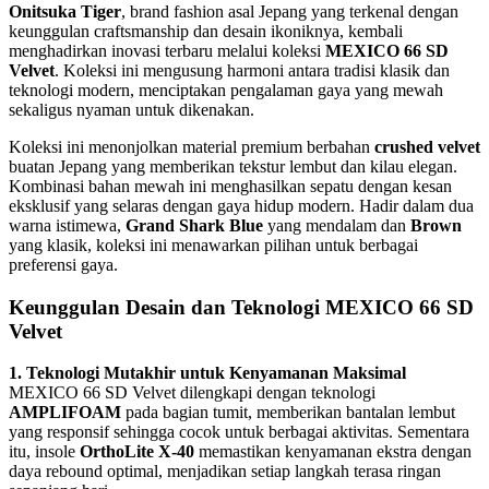
Onitsuka Tiger
, brand fashion asal Jepang yang terkenal dengan
keunggulan craftsmanship dan desain ikoniknya, kembali
menghadirkan inovasi terbaru melalui koleksi
MEXICO 66 SD
Velvet
. Koleksi ini mengusung harmoni antara tradisi klasik dan
teknologi modern, menciptakan pengalaman gaya yang mewah
sekaligus nyaman untuk dikenakan.
Koleksi ini menonjolkan material premium berbahan
crushed velvet
buatan Jepang yang memberikan tekstur lembut dan kilau elegan.
Kombinasi bahan mewah ini menghasilkan sepatu dengan kesan
eksklusif yang selaras dengan gaya hidup modern. Hadir dalam dua
warna istimewa,
Grand Shark Blue
yang mendalam dan
Brown
yang klasik, koleksi ini menawarkan pilihan untuk berbagai
preferensi gaya.
Keunggulan Desain dan Teknologi MEXICO 66 SD
Velvet
1. Teknologi Mutakhir untuk Kenyamanan Maksimal
MEXICO 66 SD Velvet dilengkapi dengan teknologi
AMPLIFOAM
pada bagian tumit, memberikan bantalan lembut
yang responsif sehingga cocok untuk berbagai aktivitas. Sementara
itu, insole
OrthoLite X-40
memastikan kenyamanan ekstra dengan
daya rebound optimal, menjadikan setiap langkah terasa ringan