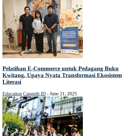
Pelatihan E-Commerce untuk Pedagang Buku
Kwitang, Upaya Nyata Transformasi Ekosistem
Literasi
Education
Canggih ID
-
June 21, 2025