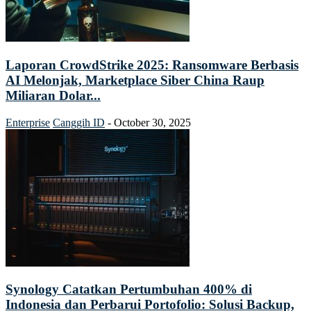
Laporan CrowdStrike 2025: Ransomware Berbasis
AI Melonjak, Marketplace Siber China Raup
Miliaran Dolar...
Enterprise
Canggih ID
-
October 30, 2025
Synology Catatkan Pertumbuhan 400% di
Indonesia dan Perbarui Portofolio: Solusi Backup,