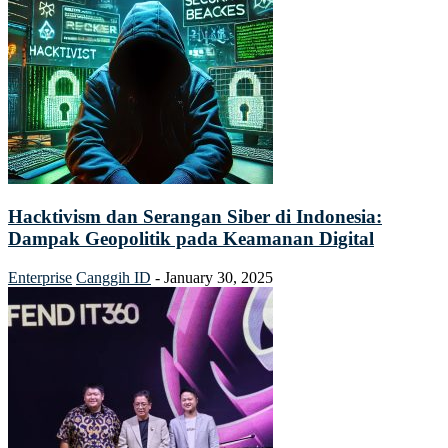
Hacktivism dan Serangan Siber di Indonesia:
Dampak Geopolitik pada Keamanan Digital
Enterprise
Canggih ID
-
January 30, 2025