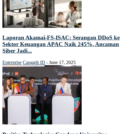
Laporan Akamai-FS-ISAC: Serangan DDoS ke
Sektor Keuangan APAC Naik 245%, Ancaman
Siber Jadi...
Enterprise
Canggih ID
-
June 17, 2025