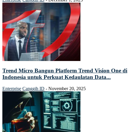
Trend Micro Bangun Platform Trend Vision One di
Indonesia untuk Perkuat Kedaulatan Data...
Enterprise
Canggih ID
-
November 20, 2025