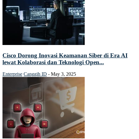
Cisco Dorong Inovasi Keamanan Siber di Era AI
lewat Kolaborasi dan Teknologi Open...
Enterprise
Canggih ID
-
May 3, 2025